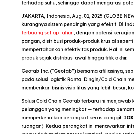
terhadap suhu, sehingga dapat mengatasi poten
JAKARTA, Indonesia, Aug. 01, 2025 (GLOBE NEWS
kurangnya sistem pendingin yang efektif. Di I
terbuang setiap tahun
, dengan potensi kerugian
pangan, distribusi produk-produk krusial sepert
mempertahankan efektivitas produk. Hal ini se
produk sejak distribusi awal hingga titik akhir.
Geotab Inc. (“Geotab”) bersama afiliasinya, se
pada solusi logistik Rantai Dingin/
Cold Chain
mer
memberikan bisnis visibilitas yang lebih besar,
Solusi
Cold Chain
Geotab terbaru ini menjawab 
pelanggan yang meningkat — terhadap pemantau
memperkenalkan perangkat keras canggih
IOX
ruangan). Kedua perangkat ini menawarkan int