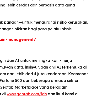
ang lebih cerdas dan berbasis data guna
suk pangan—untuk mengurangi risiko kerusakan,
ngan pikiran bagi para pelaku bisnis.
hain-management/
gih dan AI untuk meningkatkan kinerja
uwan data, insinyur, dan ahli AI terkemuka di
 jam dari lebih dari 4 juta kendaraan. Keamanan
i Fortune 500 dan beberapa armada sektor
an Geotab Marketplace yang beragam
t di
www.geotab.com/idn
dan ikuti kami di