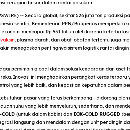
si kerugian besar dalam rantai pasokan
WIRE) -- Secara global, sekitar 526 juta ton produksi p
ndonesia sendiri, Kementerian PPN/Bappenas memperkiraka
 ekonomi mencapai Rp 551 triliun oleh karena keterbatasa
i
vaksin
, plasma darah, dan obat-obatan tertentu juga m
makin menegaskan pentingnya sistem logistik rantai din
bagai pemimpin global dalam solusi kendaraan dan aset 
eka. Inovasi ini menghadirkan perangkat keras terbaru y
 kontrol yang lebih baik, dan kepastian kepatuhan dalam p
kebutuhan pasar yang terus berkembang—didorong oleh r
an suhu yang lebih menyeluruh, sederhana, dan mendet
-COLD
(untuk dalam kabin) dan
IOX-COLD RUGGED
(be
egrasi langsung dan mendalam dengan unit pendingin d