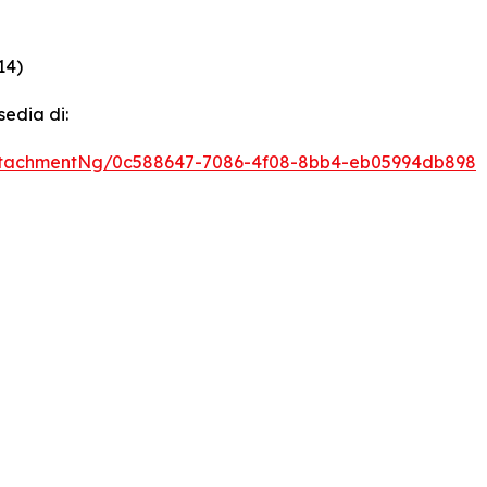
14)
sedia di:
ttachmentNg/0c588647-7086-4f08-8bb4-eb05994db898