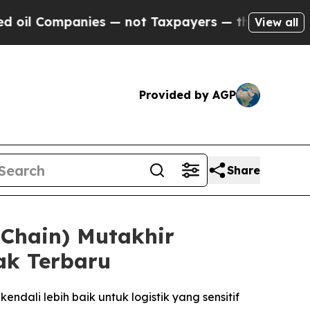
mpanies — not Taxpayers — the Chance to Cash in
View all
Provided by AGP
Share
 Chain) Mutakhir
ak Terbaru
ndali lebih baik untuk logistik yang sensitif