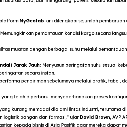
an akurasi data, dan mengurangi potensi kesalahan dib
 platform
MyGeotab
kini dilengkapi sejumlah pembaruan
Memungkinkan pemantauan kondisi kargo secara langsu
itas muatan dengan berbagai suhu melalui pemantauan la
endali Jarak Jauh:
Menyusun peringatan suhu sesuai kebu
eringatan secara instan.
performa pengiriman sebelumnya melalui grafik, tabel, da
l
yang telah diperbarui menyederhanakan proses konfigurasi
yang kurang memadai dialami lintas industri, terutama di
an logistik pangan dan farmasi,” ujar
David Brown
, AVP A
stian kepada bisnis di Asia Pasifik agar mereka dapat me