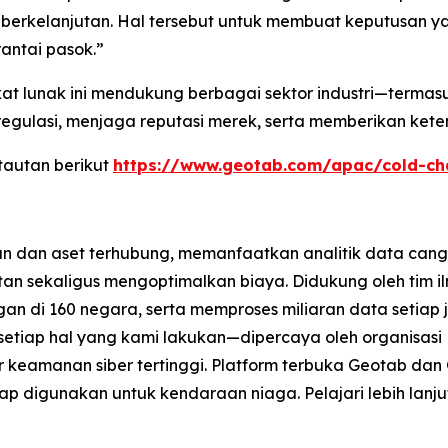
h berkelanjutan. Hal tersebut untuk membuat keputusan y
antai pasok.”
gkat lunak ini mendukung berbagai sektor industri—terma
lasi, menjaga reputasi merek, serta memberikan ketena
 tautan berikut
https://www.geotab.com/apac/cold-c
n dan aset terhubung, memanfaatkan analitik data cang
n sekaligus mengoptimalkan biaya. Didukung oleh tim ilm
ggan di 160 negara, serta memproses miliaran data setiap
 setiap hal yang kami lakukan—dipercaya oleh organisas
ar keamanan siber tertinggi. Platform terbuka Geotab d
ap digunakan untuk kendaraan niaga. Pelajari lebih lanju